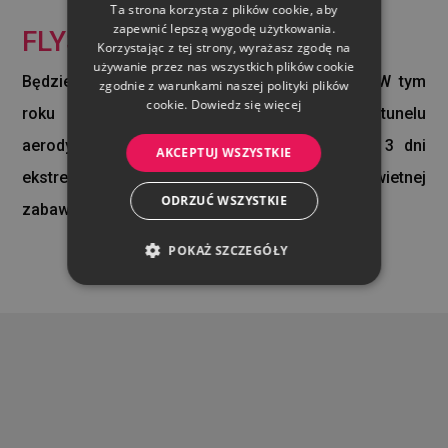
Ta strona korzysta z plików cookie, aby
ENGLISH
zapewnić lepszą wygodę użytkowania.
FLYSPOT POLISH OPEN
Korzystając z tej strony, wyrażasz zgodę na
używanie przez nas wszystkich plików cookie
Będzie to już XII edycja Flyspot Polish Open. W tym
zgodnie z warunkami naszej polityki plików
cookie.
Dowiedz się więcej
roku zawodnicy ponownie zmierzą się w tunelu
aerodynamicznym Flyspot Katowice. Będą to 3 dni
AKCEPTUJ WSZYSTKIE
ekstremalnych emocji, zdrowej rywalizacji i świetnej
ODRZUĆ WSZYSTKIE
zabawy w sportowym gronie.
POKAŻ SZCZEGÓŁY