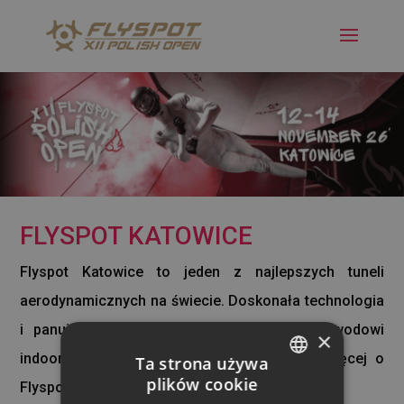
FLYSPOT KATOWICE
Flyspot Katowice to jeden z najlepszych tuneli
aerodynamicznych na świecie. Doskonała technologia
i panujący tu klimat to elementy, które zawodowi
×
indoor skydiverzy cenią u nas najbardziej. Więcej o
Ta strona używa
plików cookie
Flyspot na
www.flyspot.com
POLISH